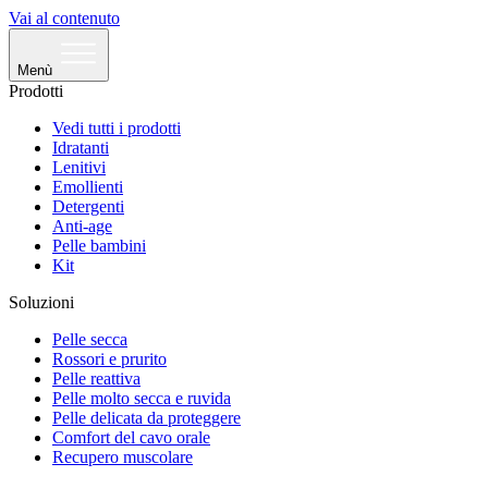
Vai al contenuto
Menù
Prodotti
Vedi tutti i prodotti
Idratanti
Lenitivi
Emollienti
Detergenti
Anti-age
Pelle bambini
Kit
Soluzioni
Pelle secca
Rossori e prurito
Pelle reattiva
Pelle molto secca e ruvida
Pelle delicata da proteggere
Comfort del cavo orale
Recupero muscolare