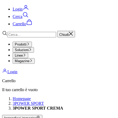
Login
Cerca
Carrello
Chiudi
Prodotti
Soluzioni
Linee
Magazine
Login
Carrello
Il tuo carrello è vuoto
Homepage
3POWER SPORT
3POWER SPORT CREMA