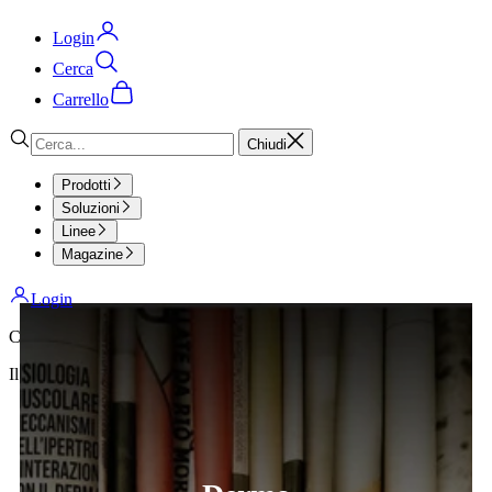
Login
Cerca
Carrello
Chiudi
Prodotti
Soluzioni
Linee
Magazine
Login
Carrello
Il tuo carrello è vuoto