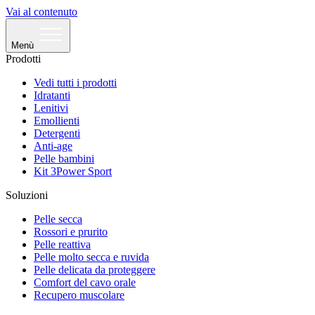
Vai al contenuto
Menù
Prodotti
Vedi tutti i prodotti
Idratanti
Lenitivi
Emollienti
Detergenti
Anti-age
Pelle bambini
Kit 3Power Sport
Soluzioni
Pelle secca
Rossori e prurito
Pelle reattiva
Pelle molto secca e ruvida
Pelle delicata da proteggere
Comfort del cavo orale
Recupero muscolare