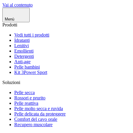
Vai al contenuto
Menù
Prodotti
Vedi tutti i prodotti
Idratanti
Lenitivi
Emollienti
Detergenti
Anti-age
Pelle bambini
Kit 3Power Sport
Soluzioni
Pelle secca
Rossori e prurito
Pelle reattiva
Pelle molto secca e ruvida
Pelle delicata da proteggere
Comfort del cavo orale
Recupero muscolare