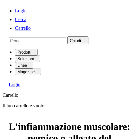
Login
Cerca
Carrello
Chiudi
Prodotti
Soluzioni
Linee
Magazine
Login
Carrello
Il tuo carrello è vuoto
L'infiammazione muscolare:
nemico o alleato del