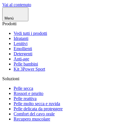
Vai al contenuto
Menù
Prodotti
Vedi tutti i prodotti
Idratanti
Lenitivi
Emollienti
Detergenti
Anti-age
Pelle bambini
Kit 3Power Sport
Soluzioni
Pelle secca
Rossori e prurito
Pelle reattiva
Pelle molto secca e ruvida
Pelle delicata da proteggere
Comfort del cavo orale
Recupero muscolare