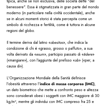
tipica, anche se non esclusiva, delle società dette "del
benessere". Essa è stigmatizzata in gran parte del mondo
moderno (in particolare nella civiltà occidentale), anche
se in alcuni momenti storici è stata percepita come un
simbolo di ricchezza e fertilità, come è tuttora in alcune
regioni del globo.
Il termine deriva dal latino «
obesitas
», che indica la
condizione di chi è «grasso, grosso o paffuto», a sua
volta derivato da «
esum
», participio passato di «
ĕdere
»
(«mangiare»), con l'aggiunta del prefisso «
ob
» («per, a
causa di»).
L'Organizzazione Mondiale della Sanità definisce
l'obesità attraverso l'
indice di massa corporea (IMC)
,
un dato biometrico che mette a confronto peso e altezza:
sono considerati obesi i soggetti con IMC maggiore di 30
kg/m², mentre gli individui con IMC compreso fra 25 e