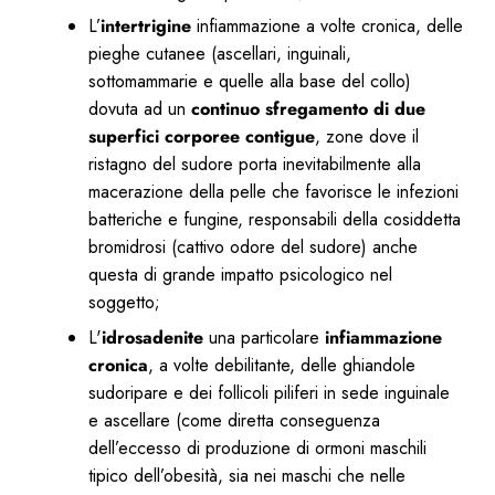
L’
intertrigine
infiammazione a volte cronica, delle
pieghe cutanee (ascellari, inguinali,
sottomammarie e quelle alla base del collo)
dovuta ad un
continuo sfregamento di due
superfici corporee contigue
, zone dove il
ristagno del sudore porta inevitabilmente alla
macerazione della pelle che favorisce le infezioni
batteriche e fungine, responsabili della cosiddetta
bromidrosi (cattivo odore del sudore) anche
questa di grande impatto psicologico nel
soggetto;
L'
idrosadenite
una particolare
infiammazione
cronica
, a volte debilitante, delle ghiandole
sudoripare e dei follicoli piliferi in sede inguinale
e ascellare (come diretta conseguenza
dell’eccesso di produzione di ormoni maschili
tipico dell’obesità, sia nei maschi che nelle